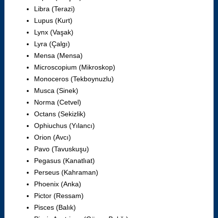
Libra (Terazi)
Lupus (Kurt)
Lynx (Vaşak)
Lyra (Çalgı)
Mensa (Mensa)
Microscopium (Mikroskop)
Monoceros (Tekboynuzlu)
Musca (Sinek)
Norma (Cetvel)
Octans (Sekizlik)
Ophiuchus (Yılancı)
Orion (Avcı)
Pavo (Tavuskuşu)
Pegasus (Kanatlıat)
Perseus (Kahraman)
Phoenix (Anka)
Pictor (Ressam)
Pisces (Balık)