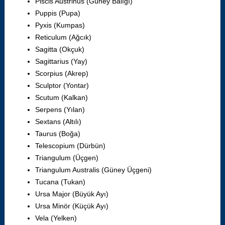
Piscis Austrinus (Güney Balığı)
Puppis (Pupa)
Pyxis (Kumpas)
Reticulum (Ağcık)
Sagitta (Okçuk)
Sagittarius (Yay)
Scorpius (Akrep)
Sculptor (Yontar)
Scutum (Kalkan)
Serpens (Yılan)
Sextans (Altılı)
Taurus (Boğa)
Telescopium (Dürbün)
Triangulum (Üçgen)
Triangulum Australis (Güney Üçgeni)
Tucana (Tukan)
Ursa Major (Büyük Ayı)
Ursa Minör (Küçük Ayı)
Vela (Yelken)