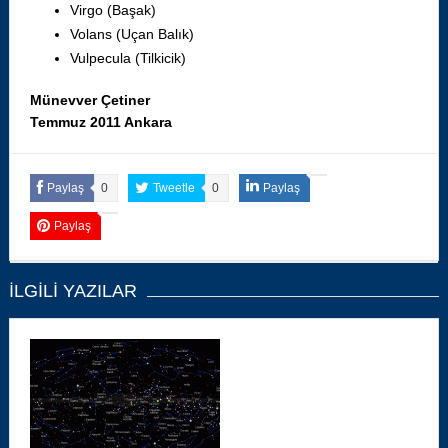
Virgo (Başak)
Volans (Uçan Balık)
Vulpecula (Tilkicik)
Münevver Çetiner
Temmuz 2011 Ankara
Paylaş
0
Tweetle
0
Paylaş
Paylaş
İLGILI YAZILAR