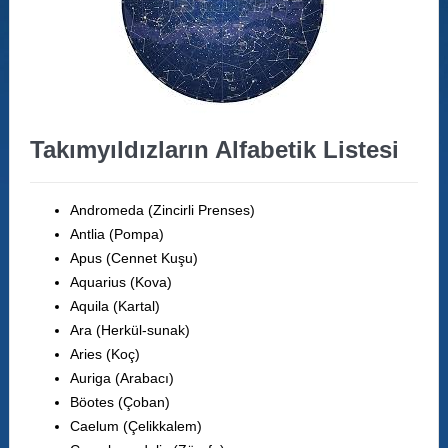
Takımyıldızların Alfabetik Listesi
Andromeda (Zincirli Prenses)
Antlia (Pompa)
Apus (Cennet Kuşu)
Aquarius (Kova)
Aquila (Kartal)
Ara (Herkül-sunak)
Aries (Koç)
Auriga (Arabacı)
Böotes (Çoban)
Caelum (Çelikkalem)