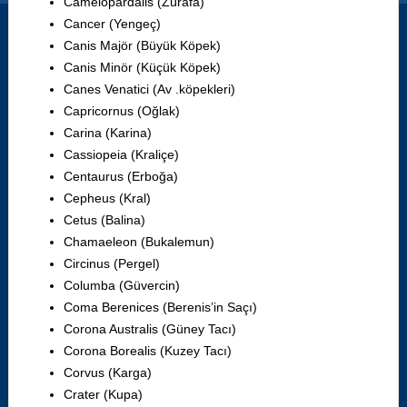
Camelopardalis (Zürafa)
Cancer (Yengeç)
Canis Majör (Büyük Köpek)
Canis Minör (Küçük Köpek)
Canes Venatici (Av .köpekleri)
Capricornus (Oğlak)
Carina (Karina)
Cassiopeia (Kraliçe)
Centaurus (Erboğa)
Cepheus (Kral)
Cetus (Balina)
Chamaeleon (Bukalemun)
Circinus (Pergel)
Columba (Güvercin)
Coma Berenices (Berenis’in Saçı)
Corona Australis (Güney Tacı)
Corona Borealis (Kuzey Tacı)
Corvus (Karga)
Crater (Kupa)