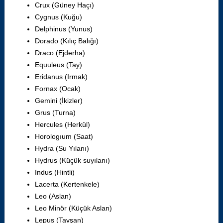
Crux (Güney Haçı)
Cygnus (Kuğu)
Delphinus (Yunus)
Dorado (Kılıç Balığı)
Draco (Ejderha)
Equuleus (Tay)
Eridanus (Irmak)
Fornax (Ocak)
Gemini (İkizler)
Grus (Turna)
Hercules (Herkül)
Horologıum (Saat)
Hydra (Su Yılanı)
Hydrus (Küçük suyılanı)
Indus (Hintli)
Lacerta (Kertenkele)
Leo (Aslan)
Leo Minör (Küçük Aslan)
Lepus (Tavşan)