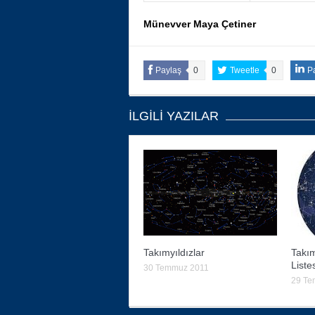
Münevver Maya Çetiner
Paylaş
0
Tweetle
0
P
İLGILI YAZILAR
Takımyıldızlar
Takım
Liste
30 Temmuz 2011
29 Te