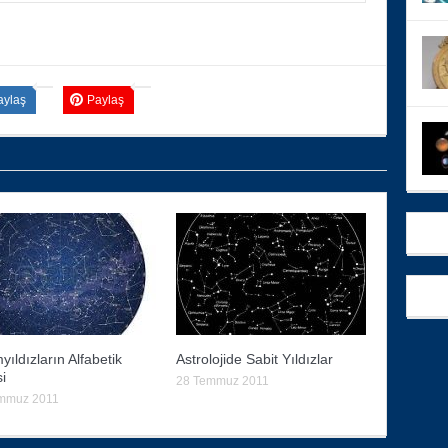
aylaş
Paylaş
yıldızların Alfabetik
Astrolojide Sabit Yıldızlar
si
28 Temmuz 2011
mmuz 2011