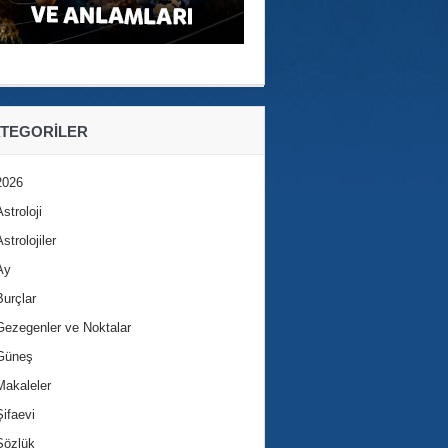
TEGORILER
2026
Astroloji
Astrolojiler
Ay
Burçlar
Gezegenler ve Noktalar
Güneş
Makaleler
Şifaevi
Sözlük