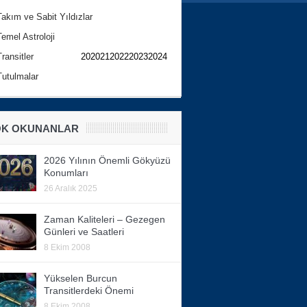
Takım ve Sabit Yıldızlar
Temel Astroloji
Transitler
202021202220232024
Tutulmalar
K OKUNANLAR
2026 Yılının Önemli Gökyüzü
Konumları
26 Aralık 2025
Zaman Kaliteleri – Gezegen
Günleri ve Saatleri
8 Ekim 2008
Yükselen Burcun
Transitlerdeki Önemi
8 Ekim 2008