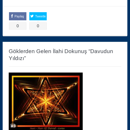
Paylaş
Tweetle
0
0
Göklerden Gelen İlahi Dokunuş “Davudun
Yıldızı”