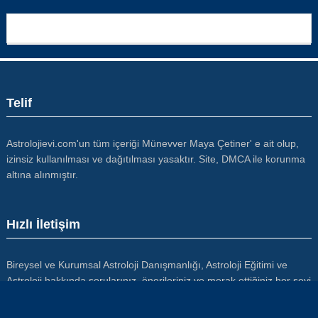
Telif
Astrolojievi.com'un tüm içeriği Münevver Maya Çetiner' e ait olup,
izinsiz kullanılması ve dağıtılması yasaktır. Site, DMCA ile korunma
altına alınmıştır.
Hızlı İletişim
Bireysel ve Kurumsal Astroloji Danışmanlığı, Astroloji Eğitimi ve
Astroloji hakkında sorularınız, önerileriniz ve merak ettiğiniz her şeyi
bize yazabilirsiniz. bilgi@astrolojievi.com Tel: 0 536 899 49 78