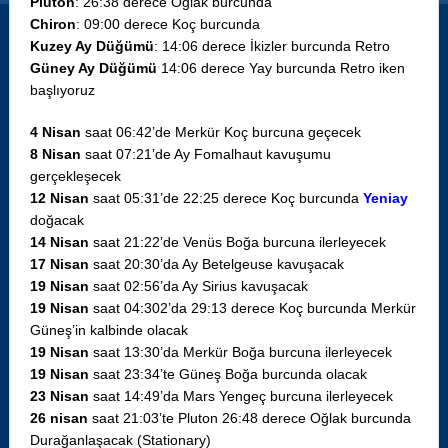
Pluton
: 26:38 derece Oğlak burcunda
Chiron
: 09:00 derece Koç burcunda
Kuzey Ay Düğümü
: 14:06 derece İkizler burcunda Retro
Güney Ay Düğümü
14:06 derece Yay burcunda Retro iken
başlıyoruz
4 Nisan
saat 06:42’de Merkür Koç burcuna geçecek
8 Nisan
saat 07:21’de Ay Fomalhaut kavuşumu
gerçekleşecek
12 Nisan
saat 05:31’de 22:25 derece Koç burcunda
Yeniay
doğacak
14 Nisan
saat 21:22’de Venüs Boğa burcuna ilerleyecek
17 Nisan
saat 20:30’da Ay Betelgeuse kavuşacak
19 Nisan
saat 02:56’da Ay Sirius kavuşacak
19 Nisan
saat 04:302’da 29:13 derece Koç burcunda Merkür
Güneş’in kalbinde olacak
19 Nisan
saat 13:30’da Merkür Boğa burcuna ilerleyecek
19 Nisan
saat 23:34’te Güneş Boğa burcunda olacak
23 Nisan
saat 14:49’da Mars Yengeç burcuna ilerleyecek
26 nisan
saat 21:03’te Pluton 26:48 derece Oğlak burcunda
Durağanlaşacak (Stationary)