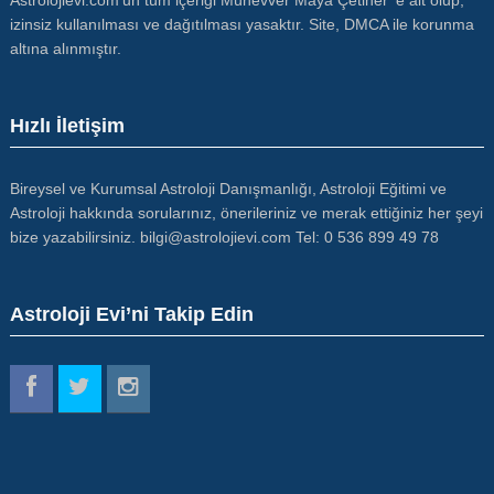
Astrolojievi.com'un tüm içeriği Münevver Maya Çetiner' e ait olup,
izinsiz kullanılması ve dağıtılması yasaktır. Site, DMCA ile korunma
altına alınmıştır.
Hızlı İletişim
Bireysel ve Kurumsal Astroloji Danışmanlığı, Astroloji Eğitimi ve
Astroloji hakkında sorularınız, önerileriniz ve merak ettiğiniz her şeyi
bize yazabilirsiniz. bilgi@astrolojievi.com Tel: 0 536 899 49 78
Astroloji Evi’ni Takip Edin