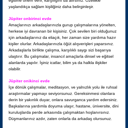
eğitime önem verir, karşılığını da alırsınız. Özellikle
yaşlandıkça sağlam kişiliğiniz daha belirginleşir.
Jüpiter onbirinci evde
Amaçlarınızı arkadaşlarınızla gurup çalışmalarına yönelten,
herkese iyi davranan bir kişisiniz. Çok sevilen biri olduğunuz
için arkadaşlarınız da eliaçık, her zaman size yardıma hazır
kişiler olurlar. Arkadaşlarınızla öğüt alışverişleri yaparsınız.
Arkadaşlarla birlikte çalışma, karşılıklı saygı sizi başarıya
ulaştırır. Bu çalışmalar, insancıl amaçlarla dinsel ve eğitsel
alanlarda yapılır. İşiniz icatlar, bilim ya da halkla ilişkiler
olabilir.
Jüpiter onikinci evde
İçe dönük çalışmalar, meditasyon, ve yalnızlık yolu ile ruhsal
araştırmalar yapmayı seviyorsunuz. Gereksinmesi olanlara
derin bir yakınlık duyar, onlara savurganca yardım edersiniz.
Başkalarına yardımla doyuma ulaşır, hastane, üniversite, dini
kuruluşlarda perde arkasında çalışmaktan hoşlanırsınız.
Düşmanlarınız azdır, zaten onlarla da arkadaş olursunuz.