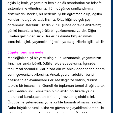
aşkla ilgilenir, yaşamınızı kesin ahlâk standartları ve felsefe
sistemleri ile yönetirsiniz. Tüm düşünce sınıflandır-ma
sistemlerini inceler, bu nedenle iyi bir öğretmen olup, eğitim
konularında görev alabilirsiniz. Olabildiğince çok şey
öğrenmek istersiniz. Bir din kuruluşunda görev alabilirsiniz;
çünkü insanlara hoşgörülü bir yaklaşımınız vardır. Diğer
ülkeleri gezip değişik kültürler hakkında bilgi edinmek
istersiniz. İşiniz yayıncılık, öğretim ya da gezilerle ilgili olabilir.
Jüpiter onuncu evde
Mesleğinizde iyi bir yere ulaşıp ün kazanacak, yaşamınızın
ikinci yarısında büyük ödüller elde edeceksiniz. İşinizde,
toplumsal sorumluluklarınızda din ve ahlak değerlerine önem
verir, çevrenizi etkilersiniz. Ancak çevrenizdekiler bu iyi
niteliklerin anlayamayabilirler. Mesleğinize yatkın, dürüst
tutkulu bir insansınız. Genellikle toplumun temel direği olarak
kabul edilen ünlü kişilerden biri olabilir, politikada ya da
toplumsal kuruluşlardan birinde görev almış olabilirsiniz.
Örgütleme yeteneğiniz yöneticilikte başarılı olmanızı sağlar.
Daha büyük sorumluluklar ve güven sağlayabilmek amacı ile