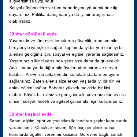
alışverişinize uygundur.
Sosyal düşüncelere ve tüm haberleşme yöntemlerine ilgi
duyarsınız. Politika danışmanı ya da iyi bir araştırmacı
olabilirsiniz.
Jüpiter dördüncü evde
Yuvanızda ve tüm evcil konularda güvenlik, rahat ve aile
bireyleriyle iyi ilişkiler sağlar. Toplumda iyi bir yeri olan iyi bir
aileden geldiğiniz için, sosyal ve eğitsel yararlar sağlarsınız.
Yaşamınızın ikinci yarısında şans size daha da gülecektir.
Ana – baba ya da diğer aile üyelerinden miras ve servet
kalabilir. Aile¬nizle ahlak ve din konularında tam bir uyum
sağlarsınız. Zaten aileniz size erken yaşlarda iyi bir din ve
ahlak eğitimi sağlar. Babanız yüksek mevkide bir kişi
olabilir. Büyük bir eviniz ve geniş bir aile çevreniz olur, evinizi
dinsel, sosyal, felsefî ve eğitsel çalışmalar için kullanırsınız.
Jüpiter beşinci evde
Sanat, eğitim, spor ve çocukları ilgilendiren şeyler konusunda
yaratıcısınız. Çocukları seven, öğretici, gençlere ruhsal
konularda öğütler veren bir kişisiniz. Görevine bağlı, şanslı