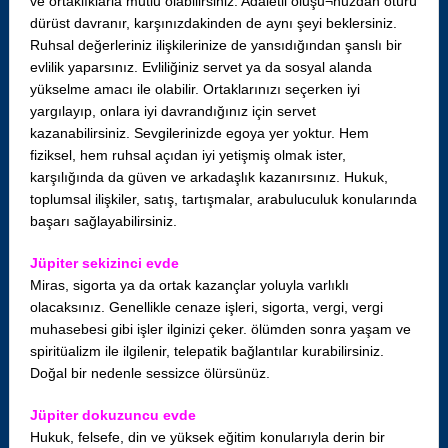
ve ortaklıklarla mutlu olabilirsiniz. Adaletli oluşu¬nuzdan ötürü
dürüst davranır, karşınızdakinden de aynı şeyi beklersiniz.
Ruhsal değerleriniz ilişkilerinize de yansıdığından şanslı bir
evlilik yaparsınız. Evliliğiniz servet ya da sosyal alanda
yükselme amacı ile olabilir. Ortaklarınızı seçerken iyi
yargılayıp, onlara iyi davrandığınız için servet
kazanabilirsiniz. Sevgilerinizde egoya yer yoktur. Hem
fiziksel, hem ruhsal açıdan iyi yetişmiş olmak ister,
karşılığında da güven ve arkadaşlık kazanırsınız. Hukuk,
toplumsal ilişkiler, satış, tartışmalar, arabuluculuk konularında
başarı sağlayabilirsiniz.
Jüpiter sekizinci evde
Miras, sigorta ya da ortak kazançlar yoluyla varlıklı
olacaksınız. Genellikle cenaze işleri, sigorta, vergi, vergi
muhasebesi gibi işler ilginizi çeker. ölümden sonra yaşam ve
spiritüalizm ile ilgilenir, telepatik bağlantılar kurabilirsiniz.
Doğal bir nedenle sessizce ölürsünüz.
Jüpiter dokuzuncu evde
Hukuk, felsefe, din ve yüksek eğitim konularıyla derin bir