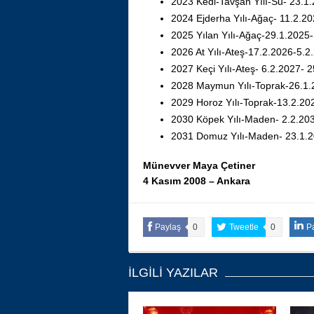
2023 Kedi-Tavşan Yılı-Su- 23.1
2024 Ejderha Yılı-Ağaç- 11.2.2
2025 Yılan Yılı-Ağaç-29.1.2025
2026 At Yılı-Ateş-17.2.2026-5.2
2027 Keçi Yılı-Ateş- 6.2.2027- 
2028 Maymun Yılı-Toprak-26.1.
2029 Horoz Yılı-Toprak-13.2.20
2030 Köpek Yılı-Maden- 2.2.20
2031 Domuz Yılı-Maden- 23.1.
Münevver Maya Çetiner
4 Kasım 2008 – Ankara
Paylaş
0
Tweetle
0
P
İLGILI YAZILAR