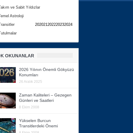
Takım ve Sabit Yıldızlar
Temel Astroloji
Transitler
202021202220232024
Tutulmalar
K OKUNANLAR
2026 Yılının Önemli Gökyüzü
Konumları
26 Aralık 2025
Zaman Kaliteleri – Gezegen
Günleri ve Saatleri
8 Ekim 2008
Yükselen Burcun
Transitlerdeki Önemi
8 Ekim 2008