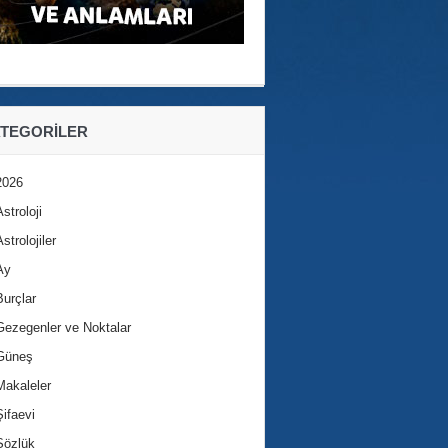
TEGORILER
2026
Astroloji
Astrolojiler
Ay
Burçlar
Gezegenler ve Noktalar
Güneş
Makaleler
Şifaevi
Sözlük