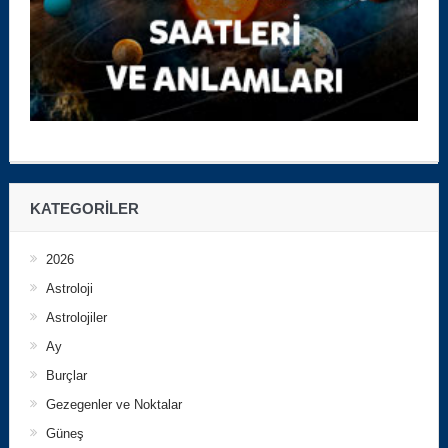
KATEGORILER
2026
Astroloji
Astrolojiler
Ay
Burçlar
Gezegenler ve Noktalar
Güneş