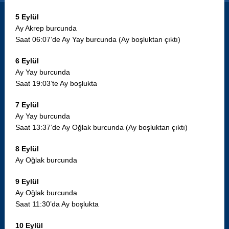
5 Eylül
Ay Akrep burcunda
Saat 06:07’de Ay Yay burcunda (Ay boşluktan çıktı)
6 Eylül
Ay Yay burcunda
Saat 19:03’te Ay boşlukta
7 Eylül
Ay Yay burcunda
Saat 13:37’de Ay Oğlak burcunda (Ay boşluktan çıktı)
8 Eylül
Ay Oğlak burcunda
9 Eylül
Ay Oğlak burcunda
Saat 11:30’da Ay boşlukta
10 Eylül