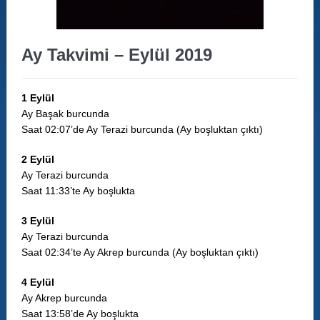
Ay Takvimi – Eylül 2019
1 Eylül
Ay Başak burcunda
Saat 02:07’de Ay Terazi burcunda (Ay boşluktan çıktı)
2 Eylül
Ay Terazi burcunda
Saat 11:33’te Ay boşlukta
3 Eylül
Ay Terazi burcunda
Saat 02:34’te Ay Akrep burcunda (Ay boşluktan çıktı)
4 Eylül
Ay Akrep burcunda
Saat 13:58’de Ay boşlukta