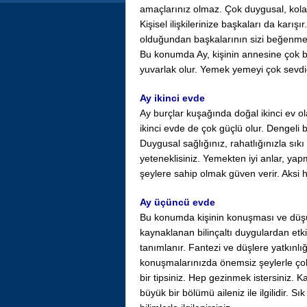
amaçlarınız olmaz. Çok duygusal, kolay
Kişisel ilişkilerinize başkaları da kar
olduğundan başkalarının sizi beğenmesin
Bu konumda Ay, kişinin annesine çok b
yuvarlak olur. Yemek yemeyi çok sevdi
Ay ikinci evde
Ay burçlar kuşağında doğal ikinci ev 
ikinci evde de çok güçlü olur. Dengeli b
Duygusal sağlığınız, rahatlığınızla sıkı
yeteneklisiniz. Yemekten iyi anlar, yap
şeylere sahip olmak güven verir. Aksi h
Ay üçüncü evde
Bu konumda kişinin konuşması ve düşünc
kaynaklanan bilinçaltı duygulardan etkil
tanımlanır. Fantezi ve düşlere yatkınlı
konuşmalarınızda önemsiz şeylerle çok 
bir tipsiniz. Hep gezinmek istersiniz. Ka
büyük bir bölümü aileniz ile ilgilidir. S