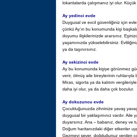
lokantalarda çalışmanız iyi olur. Küçük 
Ay yedinci evde
Duygusal ve evcil güvenliğiniz için evlen
çünkü Ay’ın bu konumunda kişi başkala
doyumu ilişkilerinizde ararsınız. Eşini
yaşamınızda yükselebilirsiniz. Evliliğini
ya da taşınırsınız.
Ay sekizinci evde
Ay bu konumunda kişiye görünmez güçler
verir, ölmüş aile bireylerinin ruhlarıyla b
Miras, sigorta ya da kalıtım vergileriyle il
daha iyi olur, ya da daha çok bozulur.
Ay dokuzuncu evde
Çocukluğunuzda zihninize yavaş yavaş y
duygusal bir yaklaşımınız vardır. Aile
duyarsınız. Ana – babanız, deney ve tutu
Doğum haritanızdaki diğer etkenler uy
Gezmeyi sever, doğduğunuz yerden çok 