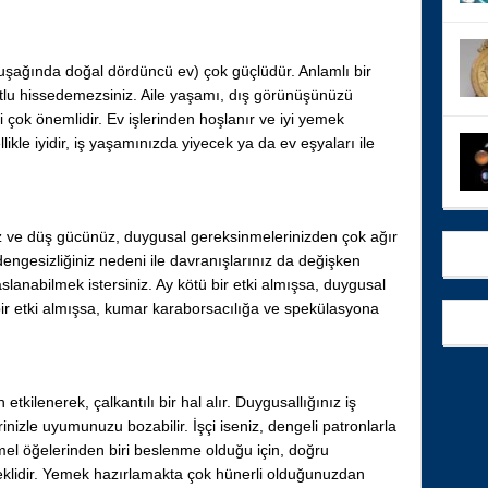
kuşağında doğal dördüncü ev) çok güçlüdür. Anlamlı bir
tlu hissedemezsiniz. Aile yaşamı, dış görünüşünüzü
si çok önemlidir. Ev işlerinden hoşlanır ve iyi yemek
likle iyidir, iş yaşamınızda yiyecek ya da ev eşyaları ile
iz ve düş gücünüz, duygusal gereksinmelerinizden çok ağır
engesizliğiniz nedeni ile davranışlarınız da değişken
yaslanabilmek istersiniz. Ay kötü bir etki almışsa, duygusal
ötü bir etki almışsa, kumar karaborsacılığa ve spekülasyona
kilenerek, çalkantılı bir hal alır. Duygusallığınız iş
erinizle uyumunuzu bozabilir. İşçi iseniz, dengeli patronlarla
emel öğelerinden biri beslenme olduğu için, doğru
eklidir. Yemek hazırlamakta çok hünerli olduğunuzdan