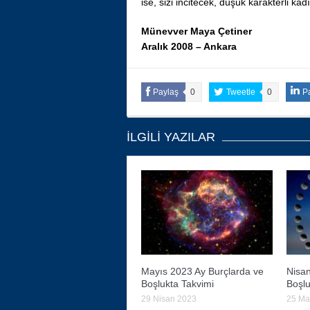
ise, sizi incitecek, düşük karakterli kad
Münevver Maya Çetiner
Aralık 2008 – Ankara
Paylaş
0
Tweetle
0
P
İLGILI YAZILAR
Mayıs 2023 Ay Burçlarda ve
Nisan
Boşlukta Takvimi
Boşlu
29 Nisan 2023
25 Ma