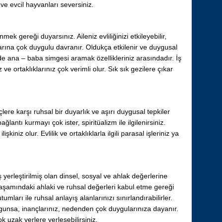
ve evcil hayvanları seversiniz.
mek gereği duyarsınız. Aileniz evliliğinizi etkileyebilir,
rına çok duygulu davranır. Oldukça etkilenir ve duygusal
zde ana – baba simgesi aramak özellikleriniz arasındadır. İş
z ve ortaklıklarınız çok verimli olur. Sık sık gezilere çıkar
e karşı ruhsal bir duyarlık ve aşırı duygusal tepkiler
ağlantı kurmayı çok ister, spiritüalizm ile ilgilenirsiniz.
işkiniz olur. Evlilik ve ortaklıklarla ilgili parasal işleriniz ya
erleştirilmiş olan dinsel, sosyal ve ahlak değerlerine
 yaşamındaki ahlaki ve ruhsal değerleri kabul etme gereği
mları ile ruhsal anlayış alanlarınızı sınırlandırabilirler.
gunsa, inançlarınız, nedenden çok duygularınıza dayanır.
uzak yerlere yerleşebilirsiniz.