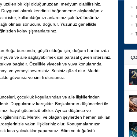
 üzülen bir kişi olduğunuzdan, medyum olabilirsiniz.
ışır. Duygusal olarak kendinizi beğenmeme alışkanlığınız
i ister, kullanıldığınızı anlarsınız çok üzülürsünüz.
ağlı olması sonucunu doğurur. Yüzünüz genellikle
ğinizden kolay şişmanlarsınız.
olan Boğa burcunda, güçlü olduğu için, doğum haritanızda
ir yuva ve aile sağlayabilmek için parasal güven istersiniz.
ÇO
 sıkıya bağlıdır. Özellikle yiyecek ve yuva konularında
mayı ve yemeyi seversiniz. Sesiniz güzel olur. Maddi
alde güvensiz ve sinirli olursunuz.
eleri, çocukluk koşullarından ve aile ilişkilerinden
enir. Duygularınız karışıktır. Başkalarının düşünceleri ile
ğınızı hayal gücünüzü etkiler. Ayrıca düşünce ve
ilgilenirsiniz. Meraklı ve olağan şeylerden hemen sıkılan
rdeşlerinizle yakın ilişkileriniz olur. Konuşmalarınızın
ık sık kısa yolculuklar yaparsınız. Bilim ve doğaüstü