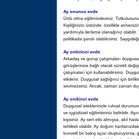
Ay onuncu evde
Ünlü olma eğilimindesiniz. Tutkulusunuz.
Kişiliğinizin üstünde, özellikle anneniz
yardımıyla ilerleme olanağınız olabilir.
politikada şanslı olabilirsiniz. Saygıde
Ay onbirinci evde
Arkadaş ve gurup çalışmaları duygusa
görüşlerinize bağlı olarak sürekli değiş
çalışmaları için kullanabilirsiniz. Duyg
etkilenir. Duygusal sağlığınız için bir
sevmezsiniz. Ancak, zaman zaman duygu
Ay onikinci evde
Duygusal isteklerinizle ruhsal durumunu
ve içgüdüsel eğilimleriniz belirlidir. Aş
kişisiniz. Ay sert etki almışsa, akıl hast
tehlikeli olabilir. Ay doğum haritanızdak
kuvvetli bir bakış açısı oluşturuyorsa, g