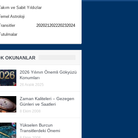
Takım ve Sabit Yıldızlar
Temel Astroloji
Transitler
202021202220232024
Tutulmalar
K OKUNANLAR
2026 Yılının Önemli Gökyüzü
Konumları
26 Aralık 2025
Zaman Kaliteleri – Gezegen
Günleri ve Saatleri
8 Ekim 2008
Yükselen Burcun
Transitlerdeki Önemi
8 Ekim 2008