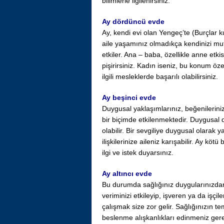
bilimlerle ilgilenirsiniz.
Ay dördüncü evde
Ay, kendi evi olan Yengeç’te (Burçlar 
aile yaşamınız olmadıkça kendinizi mu
etkiler. Ana – baba, özellikle anne etki
pişirirsiniz. Kadın iseniz, bu konum özel
ilgili mesleklerde başarılı olabilirsiniz.
Ay beşinci evde
Duygusal yaklaşımlarınız, beğenilerin
bir biçimde etkilenmektedir. Duygusal d
olabilir. Bir sevgiliye duygusal olarak 
ilişkilerinize aileniz karışabilir. Ay k
ilgi ve istek duyarsınız.
Ay altıncı evde
Bu durumda sağlığınız duygularınızdan et
veriminizi etkileyip, işveren ya da işçil
çalışmak size zor gelir. Sağlığınızın t
beslenme alışkanlıkları edinmeniz ger