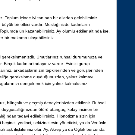
 Toplum içinde iyi tanınan bir aileden gelebilirsiniz.
in büyük bir etkisi vardır. Mesleğinizde kadınların
 Toplumda ün kazanabilirsiniz. Ay olumlu etkiler altında ise,
ğer bir makama ulaşabilirsiniz.
l gereksinmenizdir. Umutlarınız ruhsal durumunuza ve
ir. Birçok kadın arkadaşınız vardır. Evinizi gurup
ularınız, arkadaşlarınızın tepkilerinden ve görüşlerinden
likteliğe gereksinme duyduğunuzdan, yalnız kalmayı
larınızı dengelemek için yalnız kalmalısınız.
z, bilinçaltı ve geçmiş deneylerinizden etkilenir. Ruhsal
ırı duygusallığınızdan ötürü utangaç, kolay incinen bir
alığından tedavi edilebilirsiniz. Hipnotizma sizin için
i beşinci, yedinci, sekizinci evin yöneticisi, ya da Venüsle
izli aşk ilişkileriniz olur. Ay, Akrep ya da Oğlak burcunda