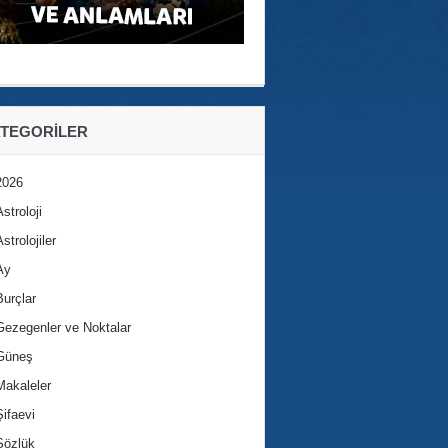
TEGORILER
2026
Astroloji
Astrolojiler
Ay
Burçlar
Gezegenler ve Noktalar
Güneş
Makaleler
Şifaevi
Sözlük