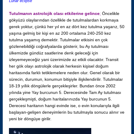
Lunar eclipse
Tutulmanın astrolojik olası etkilerine gelince
;
Öncelikle
gökyüzü olaylarından özellikle de tutulmalardan korkmaya
gerek yoktur, çünkü her yıl en az dört kez tutulma yaşarız, 50
yaşına gelmiş bir kişi en az 200 ortalama 240-250 kez
tutulma yaşamış demektir. Tutulmalar etkisini en çok
gözlenebildiği coğrafyalarda gösterir, bu Ay tutulması
ülkemizde gündüz saatlerine denk geleceği için
izleyemeyeceğiz yani üzerimizde az etkili olacaktır. Transit
her gök olayı astrolojik olarak herkesin kişisel doğum
haritasında farklı tetiklemelere neden olur. Genel olarak bir
sürecin, durumun, konumun bitişiyle ilişkilendirilir. Tutulmalar
18-19 yıllık döngülerle gerçekleşirler. Bundan önce 2002
yılında yine Yay burcunun 5. Derecesinde Tam Ay tutulması
gerçekleşmişti, doğum haritalarınızda Yay burcunun 5.
Derecesi haritanın hangi evinde ise, o evin konularıyla ilgili
başlayan-gelişen deneyimlerin bu tutulmayla sonucu alınır ve
yeni bir döngüye girilir.