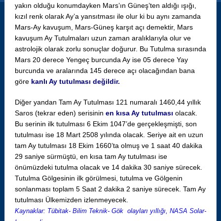
yakın olduğu konumdayken Mars’ın Güneş’ten aldığı ışığı,
kızıl renk olarak Ay’a yansıtması ile olur ki bu aynı zamanda
Mars-Ay kavuşum, Mars-Güneş karşıt açı demektir, Mars
kavuşum Ay Tutulmaları uzun zaman aralıklarıyla olur ve
astrolojik olarak zorlu sonuçlar doğurur. Bu Tutulma sırasında
Mars 20 derece Yengeç burcunda Ay ise 05 derece Yay
burcunda ve aralarında 145 derece açı olacağından bana
göre
kanlı Ay tutulması değildir.
Diğer yandan Tam Ay Tutulması 121 numaralı 1460,44 yıllık
Saros (tekrar eden) serisinin
en kısa Ay tutulması
olacak.
Bu serinin ilk tutulması 6 Ekim 1047’de gerçekleşmişti, son
tutulması ise 18 Mart 2508 yılında olacak. Seriye ait en uzun
tam Ay tutulması 18 Ekim 1660’ta olmuş ve 1 saat 40 dakika
29 saniye sürmüştü, en kısa tam Ay tutulması ise
önümüzdeki tutulma olacak ve 14 dakika 30 saniye sürecek.
Tutulma Gölgesinin ilk görülmesi, tutulma ve Gölgenin
sonlanması toplam 5 Saat 2 dakika 2 saniye sürecek. Tam Ay
tutulması Ülkemizden izlenmeyecek.
Kaynaklar: Tübitak- Bilim Teknik- Gök olayları yıllığı, NASA Solar-