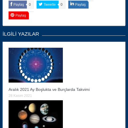
Paylaş
0
Tweetle
0
Paylaş
Paylaş
İLGILI YAZILAR
Aralık 2021 Ay Boşlukta ve Burçlarda Takvimi
28 Kasım 2021