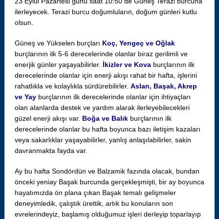
23 Eylül Pazartesi günü saat 10:50 de Güneş Terazi burcuna
ilerleyecek. Terazi burcu doğumluların, doğum günleri kutlu
olsun.
Güneş ve Yükselen burçları
Koç, Yengeç ve Oğlak
burçlarının ilk 5-6 derecelerinde olanlar biraz gerilimli ve
enerjik günler yaşayabilirler.
İkizler ve Kova
burçlarının ilk
derecelerinde olanlar için enerji akışı rahat bir hafta, işlerini
rahatlıkla ve kolaylıkla sürdürebilirler.
Aslan, Başak, Akrep
ve Yay
burçlarının ilk derecelerinde olanlar için ihtiyaçları
olan alanlarda destek ve yardım alarak ilerleyebilecekleri
güzel enerji akışı var.
Boğa ve Balık
burçlarının ilk
derecelerinde olanlar bu hafta boyunca bazı iletişim kazaları
veya sakarlıklar yaşayabilirler, yanlış anlaşılabilirler, sakin
davranmakta fayda var.
Ay bu hafta Sondördün ve Balzamik fazında olacak, bundan
önceki yeniay Başak burcunda gerçekleşmişti, bir ay boyunca
hayatımızda ön plana çıkan Başak temalı gelişmeler
deneyimledik, çalıştık ürettik, artık bu konuların son
evrelerindeyiz, başlamış olduğumuz işleri derleyip toparlayıp