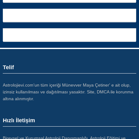
Telif
Astrolojievi.com'un tüm içeriği Münevver Maya Çetiner' e ait olup,
izinsiz kullanılması ve dağıtılması yasaktır. Site, DMCA ile korunma
altına alınmıştır.
Hızlı İletişim
Bireysel ve Kurumsal Astroloji Danışmanlığı, Astroloji Eğitimi ve