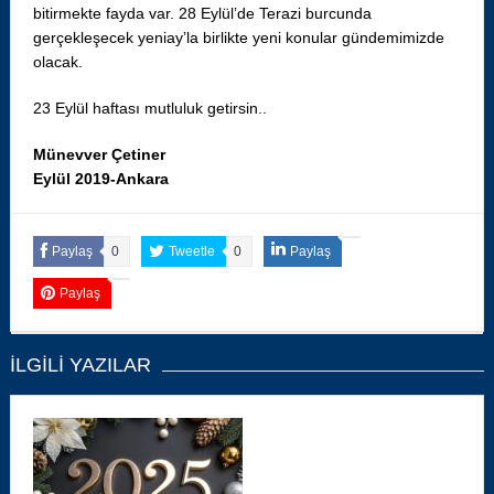
bitirmekte fayda var. 28 Eylül’de Terazi burcunda
gerçekleşecek yeniay’la birlikte yeni konular gündemimizde
olacak.
23 Eylül haftası mutluluk getirsin..
Münevver Çetiner
Eylül 2019-Ankara
Paylaş
0
Tweetle
0
Paylaş
Paylaş
İLGILI YAZILAR