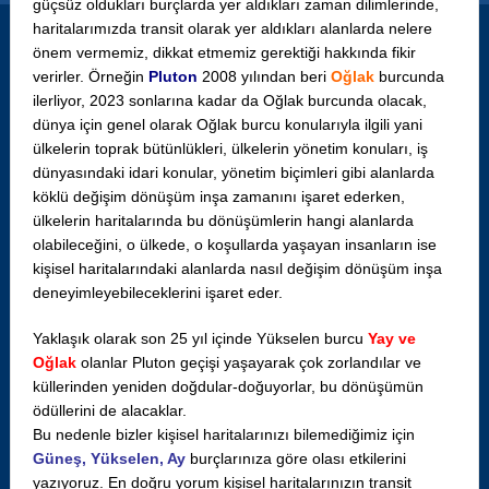
güçsüz oldukları burçlarda yer aldıkları zaman dilimlerinde,
haritalarımızda transit olarak yer aldıkları alanlarda nelere
önem vermemiz, dikkat etmemiz gerektiği hakkında fikir
verirler. Örneğin
Pluton
2008 yılından beri
Oğlak
burcunda
ilerliyor, 2023 sonlarına kadar da Oğlak burcunda olacak,
dünya için genel olarak Oğlak burcu konularıyla ilgili yani
ülkelerin toprak bütünlükleri, ülkelerin yönetim konuları, iş
dünyasındaki idari konular, yönetim biçimleri gibi alanlarda
köklü değişim dönüşüm inşa zamanını işaret ederken,
ülkelerin haritalarında bu dönüşümlerin hangi alanlarda
olabileceğini, o ülkede, o koşullarda yaşayan insanların ise
kişisel haritalarındaki alanlarda nasıl değişim dönüşüm inşa
deneyimleyebileceklerini işaret eder.
Yaklaşık olarak son 25 yıl içinde Yükselen burcu
Yay ve
Oğlak
olanlar Pluton geçişi yaşayarak çok zorlandılar ve
küllerinden yeniden doğdular-doğuyorlar, bu dönüşümün
ödüllerini de alacaklar.
Bu nedenle bizler kişisel haritalarınızı bilemediğimiz için
Güneş, Yükselen, Ay
burçlarınıza göre olası etkilerini
yazıyoruz. En doğru yorum kişisel haritalarınızın transit