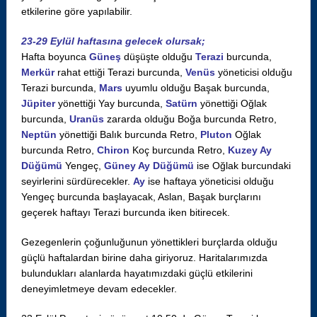
etkilerine göre yapılabilir.
23-29 Eylül haftasına gelecek olursak;
Hafta boyunca
Güneş
düşüşte olduğu
Terazi
burcunda,
Merkür
rahat ettiği Terazi burcunda,
Venüs
yöneticisi olduğu
Terazi burcunda,
Mars
uyumlu olduğu Başak burcunda,
Jüpiter
yönettiği Yay burcunda,
Satürn
yönettiği Oğlak
burcunda,
Uranüs
zararda olduğu Boğa burcunda Retro,
Neptün
yönettiği Balık burcunda Retro,
Pluton
Oğlak
burcunda Retro,
Chiron
Koç burcunda Retro,
Kuzey Ay
Düğümü
Yengeç,
Güney Ay Düğümü
ise Oğlak burcundaki
seyirlerini sürdürecekler.
Ay
ise haftaya yöneticisi olduğu
Yengeç burcunda başlayacak, Aslan, Başak burçlarını
geçerek haftayı Terazi burcunda iken bitirecek.
Gezegenlerin çoğunluğunun yönettikleri burçlarda olduğu
güçlü haftalardan birine daha giriyoruz. Haritalarımızda
bulundukları alanlarda hayatımızdaki güçlü etkilerini
deneyimletmeye devam edecekler.