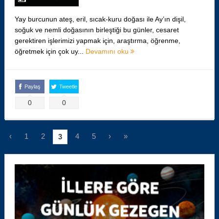
Yay burcunun ateş, eril, sıcak-kuru doğası ile Ay’ın dişil,
soğuk ve nemli doğasının birleştiği bu günler, cesaret
gerektiren işlerimizi yapmak için, araştırma, öğrenme,
öğretmek için çok uy...
Devamını oku
Paylaş
Tweetle
0
0
‹
1
2
4
5
›
»
3