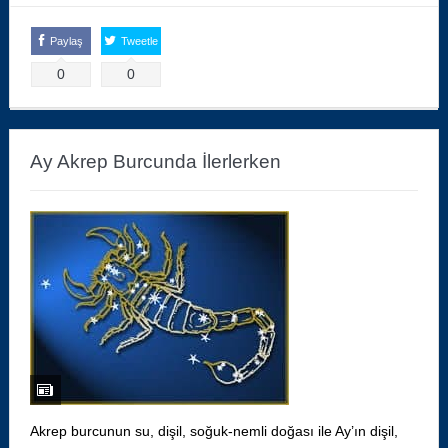
Paylaş
Tweetle
0
0
Ay Akrep Burcunda İlerlerken
Akrep burcunun su, dişil, soğuk-nemli doğası ile Ay’ın dişil,